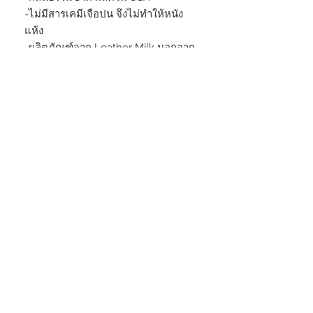
-ไม่มีสารเคมีเจือปน จึงไม่ทำให้หนัง
แห้ง
-ผลิตภัณฑ์จาก Leather Milk นอกจาก
บำรุงด้านผิวของหนังแล้ว ยังบำรุงได้ลึก
ถึงชั้นใต้ผิวหนัง จึงสามารถช่วยป้องกัน
หนังแท้จากการแห้งแตกเป็นขุยได้ดี
ทำให้กระเป๋าและรองเท้ามีอายุการใช้
งานยาวนาน
-สามารถใช้งานได้กับหนังแท้เกือบทุก
ชนิด เช่น หนังฟอกฝาก หนังฟอก
Chrome และหนัง Exotic ฯลฯ
SHIPPING WORLDWIDE
STAY CONNECTED