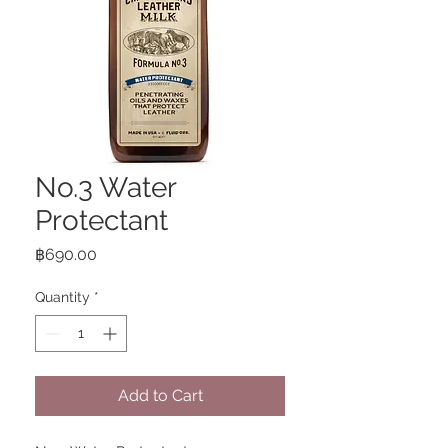
No.3 Water
Protectant
Price
฿690.00
Quantity
*
Add to Cart