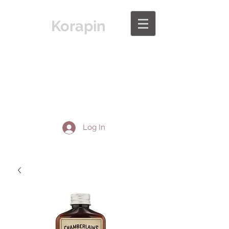
Korapin
Log In